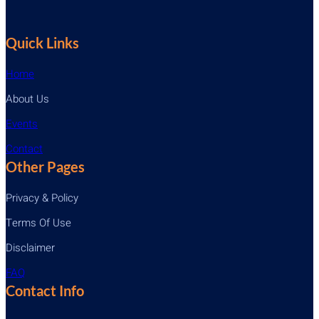
Quick Links
Home
About Us
Events
Contact
Other Pages
Privacy & Policy
Terms Of Use
Disclaimer
FAQ
Contact Info